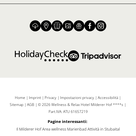
Home
|
Imprint
|
Privacy
|
Impostazioni privacy
|
Accessibilità
|
Sitemap
|
AGB
|
© 2026 Wellness & Relax Hotel Milderer Hof ****s
|
Part.IVA: ATU 61657219
Pagine interessanti:
Il Milderer Hof
Area wellness Marienbad
Attività in Stubaital