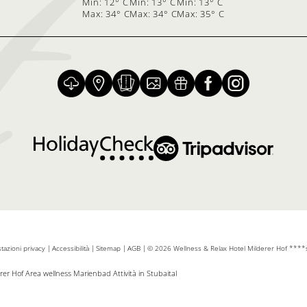
Min: 12° C
Min: 13° C
Min: 13° C
Max: 34° C
Max: 34° C
Max: 35° C
tazioni privacy
|
Accessibilità
|
Sitemap
|
AGB
|
© 2026 Wellness & Relax Hotel Milderer Hof ***
erer Hof
Area wellness Marienbad
Attività in Stubaital