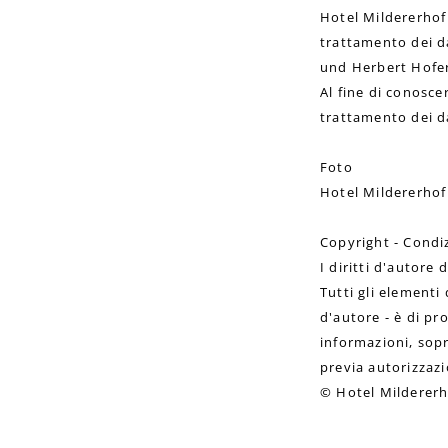
Hotel Mildererhof
trattamento dei dat
und Herbert Hofe
Al fine di conosce
trattamento dei da
Foto
Hotel Mildererhof
Copyright - Condiz
I diritti d'autor
Tutti gli elementi 
d'autore - è di p
informazioni, sopr
previa autorizzaz
© Hotel Mildererho