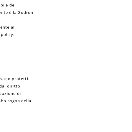
bile del
rente è la Gudrun
mente al
 policy.
 sono protetti.
dal diritto
duzione di
 abbisogna della