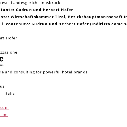
prese: Landesgericht Innsbruck
ntante: Gudrun und Herbert Hofer
ilanza: Wirtschaftskammer Tirol, Bezirkshauptmannschaft 
 il contenuto: Gudrun und Herbert Hofer (Indirizzo come s
rt Hofer
izzazione
re and consulting for powerful hotel brands
us
| Italia
.com
.com