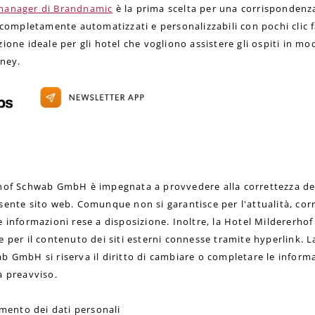
anager di Brandnamic
è la prima scelta per una corrispondenza
 completamente automatizzati e personalizzabili con pochi clic 
ione ideale per gli hotel che vogliono assistere gli ospiti in m
rney.
hof Schwab GmbH è impegnata a provvedere alla correttezza del
sente sito web. Comunque non si garantisce per l'attualità, cor
e informazioni rese a disposizione. Inoltre, la Hotel Milderer
 per il contenuto dei siti esterni connesse tramite hyperlink. L
 GmbH si riserva il diritto di cambiare o completare le informa
a preavviso.
amento dei dati personali