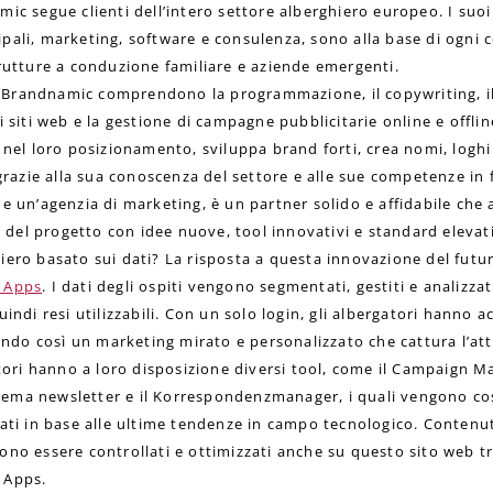
ic segue clienti dell’intero settore alberghiero europeo. I suoi 
pali, marketing, software e consulenza, sono alla base di ogni 
trutture a conduzione familiare e aziende emergenti.
da Brandnamic comprendono la programmazione, il copywriting, il
i siti web e la gestione di campagne pubblicitarie online e offl
 nel loro posizionamento, sviluppa brand forti, crea nomi, loghi
 grazie alla sua conoscenza del settore e alle sue competenze in 
e un’agenzia di marketing, è un partner solido e affidabile che
se del progetto con idee nuove, tool innovativi e standard elevati
iero basato sui dati? La risposta a questa innovazione del futu
 Apps
. I dati degli ospiti vengono segmentati, gestiti e analizza
indi resi utilizzabili. Con un solo login, gli albergatori hanno ac
eando così un marketing mirato e personalizzato che cattura l’at
atori hanno a loro disposizione diversi tool, come il Campaign 
sistema newsletter e il Korrespondenzmanager, i quali vengono 
ati in base alle ultime tendenze in campo tecnologico. Contenuti
no essere controllati e ottimizzati anche su questo sito web tr
 Apps.