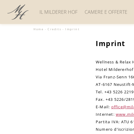
IL MILDERER HOF
CAMERE E OFFERTE
Home
-
Credits
-
Imprint
I padroni di casa e la
Camere e suite
loro storia
Imprint
Appartamenti
Posizione e arrivo
Offerte
Galleria immagini
Servizi inclusi
Wellness & Relax 
Social media wall
Stornobedingungen
Hotel Mildererho
Buoni
Vacanze last minute
Via Franz-Senn 16
Convegni e seminari
Richiesta
AT-6167 Neustift-
Tel. +43 5226 2219
Prenotazione
Fax. +43 5226/281
E-Mail:
office@mil
Internet:
www.mil
Partita IVA: ATU 
Numero d’iscrizio