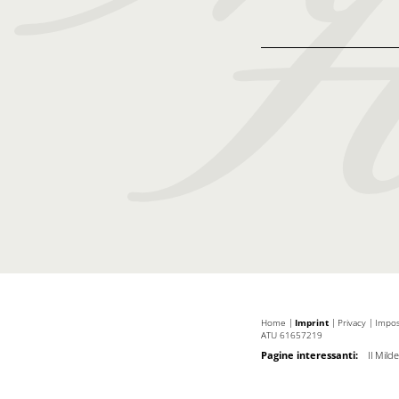
Home
|
Imprint
|
Privacy
|
Impos
ATU 61657219
Pagine interessanti:
Il Mild