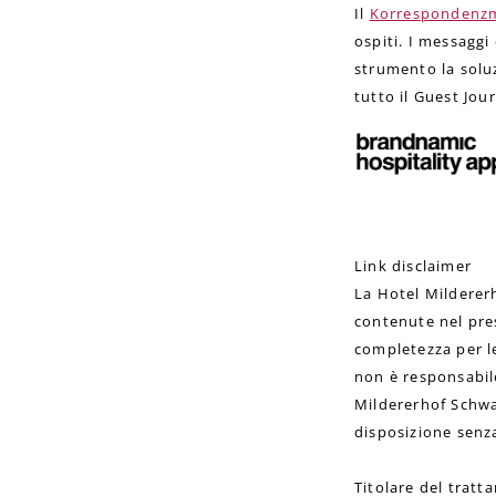
Il
Korrespondenzm
ospiti. I messaggi
strumento la soluz
tutto il Guest Jou
Link disclaimer
La Hotel Milderer
contenute nel pre
completezza per l
non è responsabile
Mildererhof Schwab
disposizione senz
Titolare del tratt