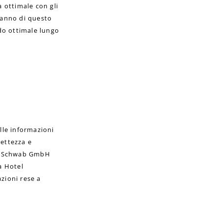
 ottimale con gli
fanno di questo
odo ottimale lungo
le informazioni
rettezza e
hof Schwab GmbH
a Hotel
zioni rese a