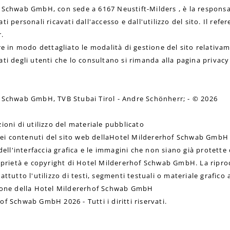
 Schwab GmbH, con sede a 6167 Neustift-Milders , è la responsa
i personali ricavati dall'accesso e dall'utilizzo del sito. Il refe
r.
re in modo dettagliato le modalità di gestione del sito relativa
ti degli utenti che lo consultano si rimanda alla pagina privacy
 Schwab GmbH, TVB Stubai Tirol - Andre Schönherr; - © 2026
ioni di utilizzo del materiale pubblicato
e dei contenuti del sito web dellaHotel Mildererhof Schwab GmbH
dell'interfaccia grafica e le immagini che non siano già protette 
roprietà e copyright di Hotel Mildererhof Schwab GmbH. La ripro
attutto l'utilizzo di testi, segmenti testuali o materiale grafico
ione della Hotel Mildererhof Schwab GmbH
f Schwab GmbH 2026 - Tutti i diritti riservati.