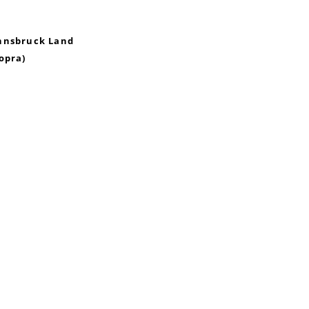
Innsbruck Land
opra)