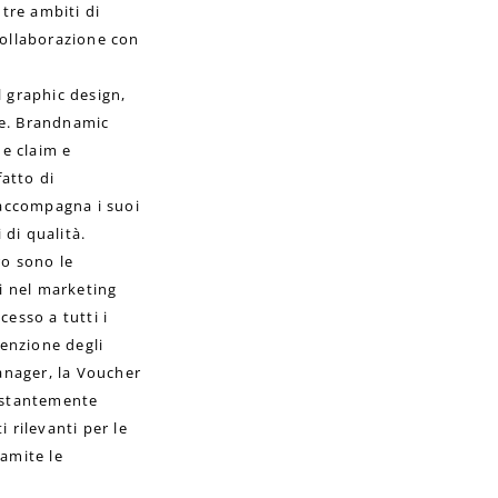
tre ambiti di
collaborazione con
 graphic design,
ine. Brandnamic
 e claim e
fatto di
 accompagna i suoi
 di qualità.
ro sono le
ti nel marketing
cesso a tutti i
tenzione degli
Manager, la Voucher
costantemente
 rilevanti per le
amite le