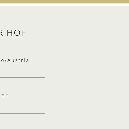
R HOF
lo/Austria
.
at