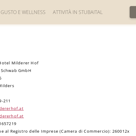
GUSTO E WELLNESS
ATTIVITÀ IN STUBAITAL
Gastronomia
Attività in estate
Area wellness Marienbad
Stubai Super Card
Fitness
Escursioni e tour in bici
Yoga e movimento
Scenari naturali
Hotel Milderer Hof
Beauty, bagni e massaggi
Sci
f Schwab GmbH
Sci di fondo, slittino e altro
6
Attrazioni nelle vicinanze
Milders
9-211
dererhof.at
dererhof.at
61657219
ne al Registro delle Imprese (Camera di Commercio): 260012x