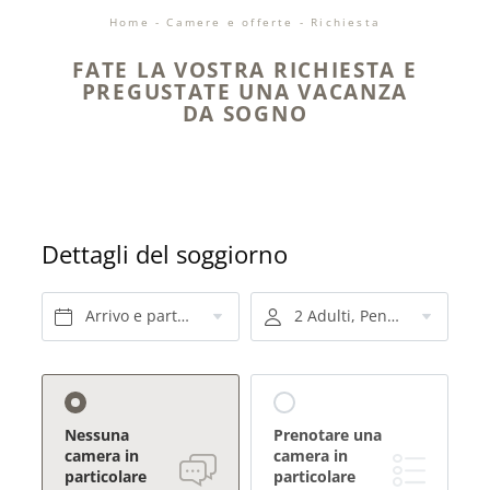
Home
-
Camere e offerte
-
Richiesta
FATE LA VOSTRA RICHIESTA E
PREGUSTATE UNA VACANZA
DA SOGNO
Dettagli del soggiorno
Arrivo e partenza*
2 Adulti, Pensione a tre quarti
Nessuna
Prenotare una
camera in
camera in
particolare
particolare