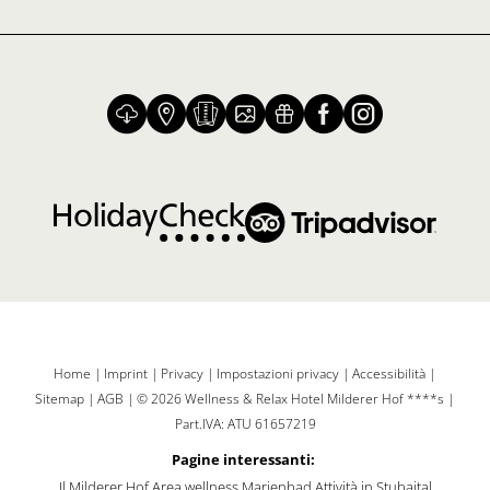
Home
|
Imprint
|
Privacy
|
Impostazioni privacy
|
Accessibilità
|
Sitemap
|
AGB
|
© 2026 Wellness & Relax Hotel Milderer Hof ****s
|
Part.IVA: ATU 61657219
Pagine interessanti:
Il Milderer Hof
Area wellness Marienbad
Attività in Stubaital