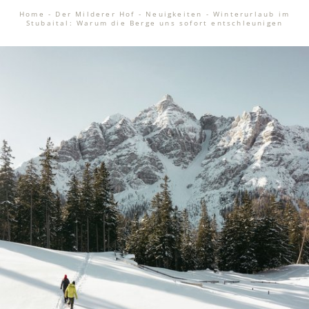
Home
-
Der Milderer Hof
-
Neuigkeiten
-
Winterurlaub im
Stubaital: Warum die Berge uns sofort entschleunigen