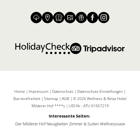
Home
|
Impressum
|
Datenschutz
|
Datenschutz-Einstellungen
|
Barrierefreiheit
|
Sitemap
|
AGB
|
© 2026 Wellness & Relax Hotel
Milderer Hof ****s
|
UID-Nr.: ATU 61657219
Interessante Seiten:
Der Milderer Hof
Neuigkeiten
Zimmer & Suiten
Wellnessoase