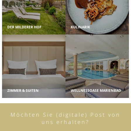
DER MILDERER HOF
KULINARIK
ZIMMER & SUITEN
WELLNESSOASE MARIENBAD
Möchten Sie (digitale) Post von
uns erhalten?