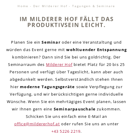
Home
-
Der Milderer Hof
-
Tagungen & Seminare
IM MILDERER HOF FÄLLT DAS
PRODUKTIVSEIN LEICHT.
Planen Sie ein
Seminar
oder eine Veranstaltung und
würden das Event gerne mit
wohltuender Entspannung
kombinieren? Dann sind Sie bei uns goldrichtig. Der
Seminarraum des
Milderer Hof
bietet Platz für 20 bis 25
Personen und verfügt über Tageslicht, kann aber auch
abgedunkelt werden. Selbstverständlich stehen Ihnen
hier
moderne Tagungsgeräte
sowie Verpflegung zur
Verfügung, und wir berücksichtigen gerne individuelle
Wünsche. Wenn Sie ein mehrtägiges Event planen, lassen
wir Ihnen gern eine
Seminarpauschale
zukommen.
Schicken Sie uns einfach eine E-Mail an
office@
mildererhof.
at
oder rufen Sie uns an unter
+43 5226 2219
.