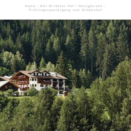
Home
-
Der Milderer Hof
-
Neuigkeiten
-
Frühlingsspaziergang zum Gröbenhof