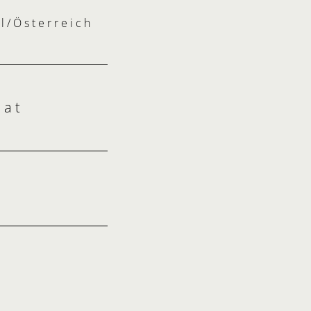
ol/Österreich
.
at