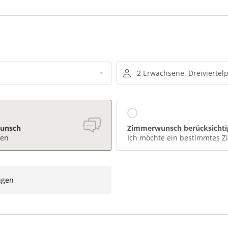
2 Erwachsene, Dreiviertel
wunsch
Zimmerwunsch berücksichti
den
Ich möchte ein bestimmtes 
ügen