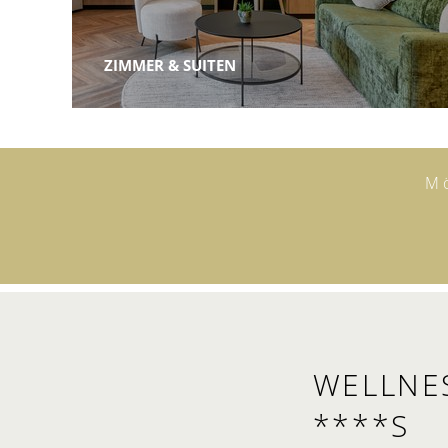
ZIMMER & SUITEN
Mö
WELLNES
****S