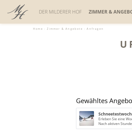
DER MILDERER HOF
ZIMMER & ANGEB
Home
-
Zimmer & Angebote
-
Anfragen
Gastgeber & Geschichte
Zimmer & Suiten
U
Lage & Anreise
Appartements
Bildergalerie
Angebote
Social Media Wall
Inklusivleistungen
Neuigkeiten
Stornobedingungen
Gutscheine
Restplatzbörse
Tagungen & Seminare
Anfragen
Jobs
Buchen
Gewähltes Angebo
Downloads
Schneetestwoch
Nach aktiven Stunden im Schnee genießen Sie wohltuende Ruhe im Sp