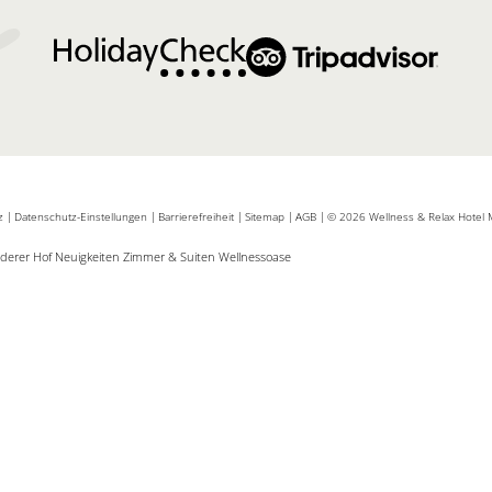
tz
|
Datenschutz-Einstellungen
|
Barrierefreiheit
|
Sitemap
|
AGB
|
© 2026 Wellness & Relax Hotel 
lderer Hof
Neuigkeiten
Zimmer & Suiten
Wellnessoase