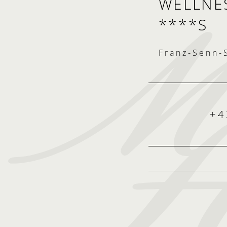
WELLNES
****S
Franz-Senn-S
+4