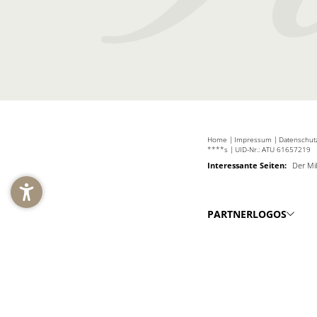
Home
|
Impressum
|
Datenschu
****s
|
UID-Nr.: ATU 61657219
Interessante Seiten:
Der Mi
PARTNERLOGOS