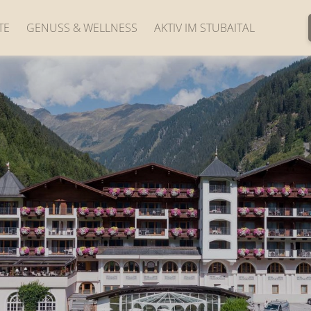
TE
GENUSS & WELLNESS
AKTIV IM STUBAITAL
Kulinarik
Aktivitäten im Sommer
Wellnessoase Marienbad
Die Stubai Super Card
Fitness
Wandern & Biken
Yoga & Bewegung
Naturschauplätze
Beauty, Bäder & Massagen
Skifahren
Langlaufen, Rodeln &
mehr
Sehenswertes in der
Nähe