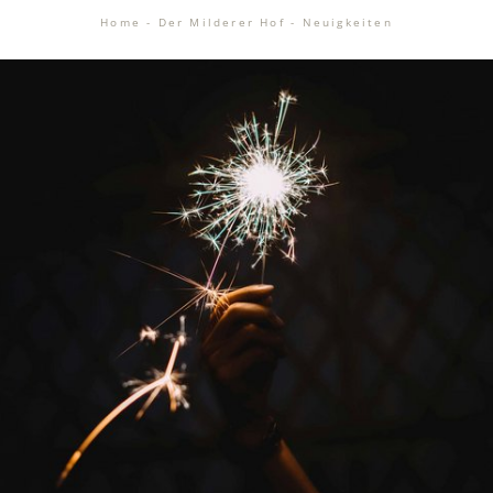
Home
-
Der Milderer Hof
-
Neuigkeiten