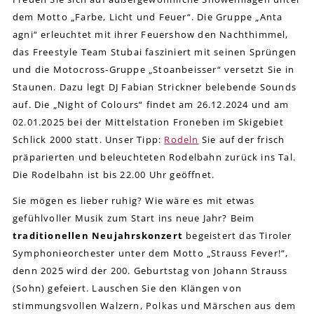
dem Motto „Farbe, Licht und Feuer“. Die Gruppe „Anta
agni“ erleuchtet mit ihrer Feuershow den Nachthimmel,
das Freestyle Team Stubai fasziniert mit seinen Sprüngen
und die Motocross-Gruppe „Stoanbeisser“ versetzt Sie in
Staunen. Dazu legt DJ Fabian Strickner belebende Sounds
auf. Die „Night of Colours“ findet am 26.12.2024 und am
02.01.2025 bei der Mittelstation Froneben im Skigebiet
Schlick 2000 statt. Unser Tipp:
Rodeln
Sie auf der frisch
präparierten und beleuchteten Rodelbahn zurück ins Tal.
Die Rodelbahn ist bis 22.00 Uhr geöffnet.
Sie mögen es lieber ruhig? Wie wäre es mit etwas
gefühlvoller Musik zum Start ins neue Jahr? Beim
traditionellen Neujahrskonzert
begeistert das Tiroler
Symphonieorchester unter dem Motto „Strauss Fever!“,
denn 2025 wird der 200. Geburtstag von Johann Strauss
(Sohn) gefeiert. Lauschen Sie den Klängen von
stimmungsvollen Walzern, Polkas und Märschen aus dem