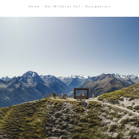
Home
-
Der Milderer Hof
-
Neuigkeiten